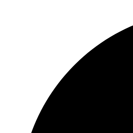
Preskočiť
na
obsah