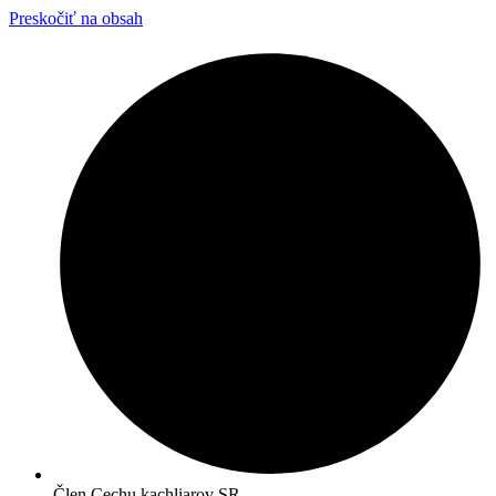
Preskočiť na obsah
Člen Cechu kachliarov SR