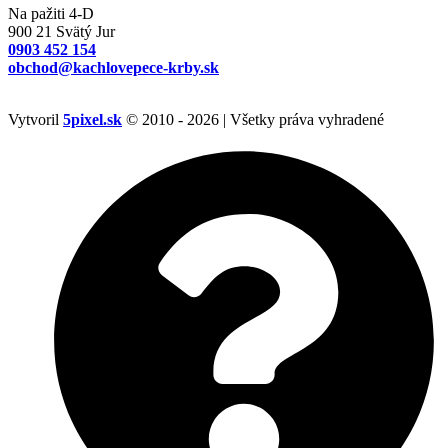
Na pažiti 4-D
900 21 Svätý Jur
0903 452 154
obchod@kachlovepece-krby.sk
Vytvoril
5pixel.sk
© 2010 - 2026 | Všetky práva vyhradené